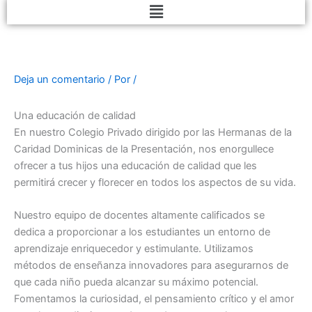
e
r
t
t
Menú
b
o
a
s
o
p
g
a
o
h
r
p
k
o
a
p
Deja un comentario
/ Por
/
n
m
e
Una educación de calidad
-
En nuestro Colegio Privado dirigido por las Hermanas de la
a
Caridad Dominicas de la Presentación, nos enorgullece
l
ofrecer a tus hijos una educación de calidad que les
t
permitirá crecer y florecer en todos los aspectos de su vida.
Nuestro equipo de docentes altamente calificados se
dedica a proporcionar a los estudiantes un entorno de
aprendizaje enriquecedor y estimulante. Utilizamos
métodos de enseñanza innovadores para asegurarnos de
que cada niño pueda alcanzar su máximo potencial.
Fomentamos la curiosidad, el pensamiento crítico y el amor