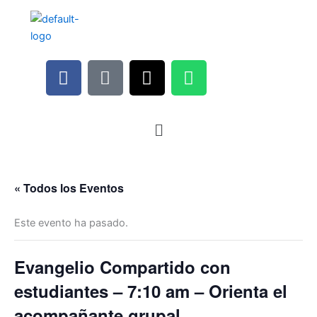
F
M
I
W
a
i
n
h
c
c
s
a
e
r
t
t
b
o
a
s
o
p
g
a
o
h
r
p
« Todos los Eventos
k
o
a
p
n
m
Este evento ha pasado.
e
-
a
Evangelio Compartido con
l
estudiantes – 7:10 am – Orienta el
t
acompañante grupal