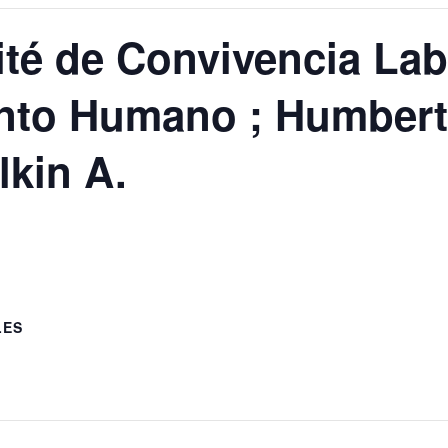
é de Convivencia Lab
ento Humano ; Humbert
lkin A.
LES