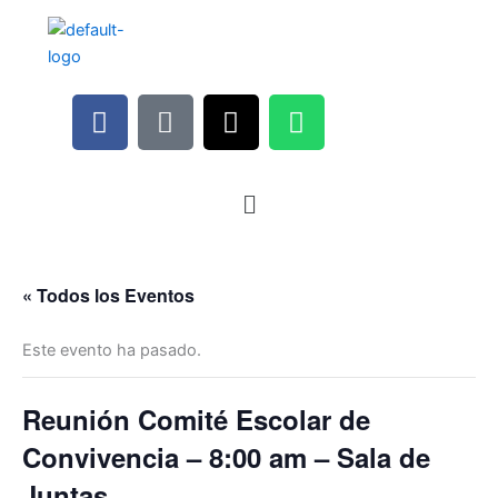
F
M
I
W
a
i
n
h
c
c
s
a
e
r
t
t
b
o
a
s
o
p
g
a
o
h
r
p
« Todos los Eventos
k
o
a
p
n
m
Este evento ha pasado.
e
-
a
Reunión Comité Escolar de
l
Convivencia – 8:00 am – Sala de
t
Juntas