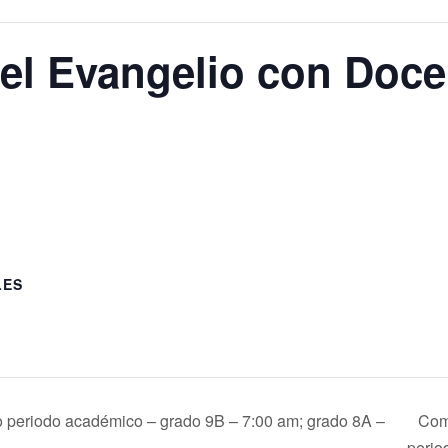
el Evangelio con Doce
LES
periodo académico – grado 9B – 7:00 am; grado 8A –
Com
perio