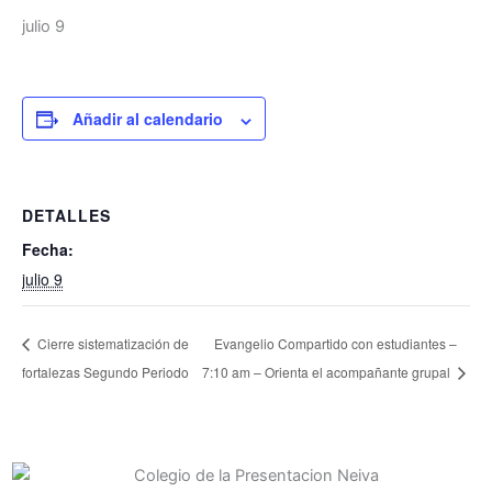
l
julio 9
t
Añadir al calendario
DETALLES
Fecha:
julio 9
Cierre sistematización de
Evangelio Compartido con estudiantes –
fortalezas Segundo Periodo
7:10 am – Orienta el acompañante grupal