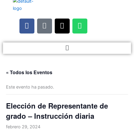
F
M
I
W
a
i
n
h
c
c
s
a
e
r
t
t
Menú
b
o
a
s
o
p
g
a
o
h
r
p
« Todos los Eventos
k
o
a
p
n
m
Este evento ha pasado.
e
-
a
Elección de Representante de
l
grado – Instrucción diaria
t
febrero 29, 2024