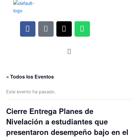
F
M
I
W
a
i
n
h
c
c
s
a
e
r
t
t
b
o
a
s
o
p
g
a
o
h
r
p
« Todos los Eventos
k
o
a
p
n
m
Este evento ha pasado.
e
-
a
Cierre Entrega Planes de
l
Nivelación a estudiantes que
t
presentaron desempeño bajo en el